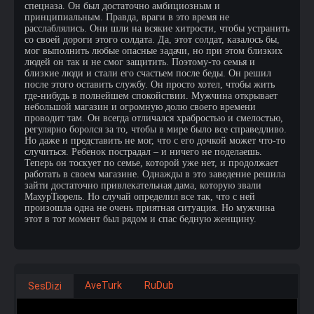
спецназа. Он был достаточно амбициозным и
принципиальным. Правда, враги в это время не
расслаблялись. Они шли на всякие хитрости, чтобы устранить
со своей дороги этого солдата. Да, этот солдат, казалось бы,
мог выполнить любые опасные задачи, но при этом близких
людей он так и не смог защитить. Поэтому-то семья и
близкие люди и стали его счастьем после беды. Он решил
после этого оставить службу. Он просто хотел, чтобы жить
где-нибудь в полнейшем спокойствии. Мужчина открывает
небольшой магазин и огромную долю своего времени
проводит там. Он всегда отличался храбростью и смелостью,
регулярно боролся за то, чтобы в мире было все справедливо.
Но даже и представить не мог, что с его дочкой может что-то
случиться. Ребенок пострадал – и ничего не поделаешь.
Теперь он тоскует по семье, которой уже нет, и продолжает
работать в своем магазине. Однажды в это заведение решила
зайти достаточно привлекательная дама, которую звали
МахурТюрель. Но случай определил все так, что с ней
произошла одна не очень приятная ситуация. Но мужчина
этот в тот момент был рядом и спас бедную женщину.
AveTurk
RuDub
SesDizi