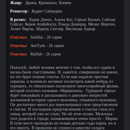
Жанр:
Драма, Криминал, Боевик
Режиссер:
Кудрет Сабанджи
В ролях:
Бурак Дениз, Алина Боз, Серхат Кылыч, Сайгын
Сойсал, Керем Атабейоглу, Рожда Демирер, Мелис Ишитен,
Ахмет Варлы, Абдюль Сюслер, Неслихан Аджар
Озвучка:
SesDizi - 26 серия
Озвучка:
AveTurk - 26 серия
Озвучка:
RuDub - 26 серия
Пожалуй, любой человек мечтает о том, чтобы его судьба и
жизнь были счастливыми. И, кажется, совершенно не важно,
на что будет похоже счастье. Если вам надоели простые
сериалы, и возникло желание посмотреть какой-нибудь из
турецких, то обязательно посмотрите многосерийный фильм,
который получил название «Марашанец». Турецкий сериал
будет показывать и рассказывать о довольно непростой
жизненной истории одного мужчины, отважного мужчины.
Он достаточно много раз пересматривал свои представления
о счастье. И последним представлением о счастье стала его
семья, которой уже не стало. Но об этом позже. Мужчина
этот родился в городе, называющемся очень просто – Мараш.
В этом месте проходили не только детские годы парня, но и
его юность. В прошлом он служил в качестве солдата