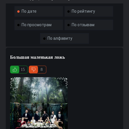
По дате
По рейтингу
По просмотрам
По отзывам
По алфавиту
Большая маленькая ложь
15
8