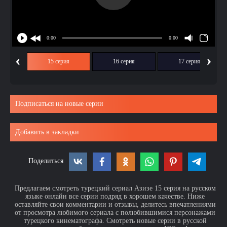
‹
›
ия
15 серия
16 серия
17 серия
Подписаться на новые серии
Добавить в закладки
Поделиться
Предлагаем смотреть турецкий сериал Азизе 15 серия на русском
языке онлайн все серии подряд в хорошем качестве. Ниже
оставляйте свои комментарии и отзывы, делитесь впечатлениями
от просмотра любимого сериала с полюбившимися персонажами
турецкого кинематографа. Смотреть новые серии в русской