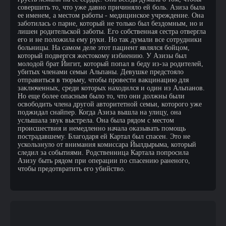
совершить то, что уже давно причиняло ей боль. Азиза была
ее именем, а местом работы - медицинское учреждение. Она
заботилась о парне, который не только был бездомным, но и
лишен родительской заботы. Его собственная сестра отвергла
его и не положила ему руки. Но так думали все сотрудники
больницы. На самом деле этот пациент являлся бойцом,
который подвергся жестокому избиению. У Азизы был
молодой брат Йигит, который попал в беду из-за родителей,
убитых членами семьи Альпаны. Девушке предстояло
отправиться в тюрьму, чтобы провести вакцинацию для
заключенных, среди которых находился и один из Альпанов.
Но еще более опасным было то, что они должны были
освободить члена другой авторитетной семьи, которого уже
поджидал снайпер. Когда Азиза вышла на улицу, она
услышала звук выстрела. Она была рядом с местом
происшествия и немедленно начала оказывать помощь
пострадавшему. Благодаря ей Картал был спасен. Это не
ускользнуло от внимания комиссара Йылдырыма, который
следил за событиями. Родственница Картала попросила
Азизу быть рядом при операции по спасению раненого,
чтобы предотвратить его убийство.