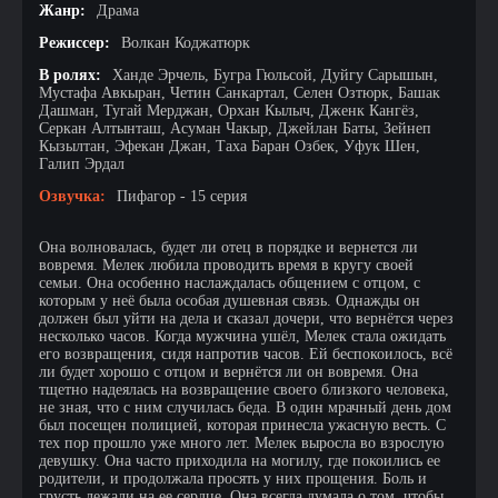
Жанр:
Драма
Режиссер:
Волкан Коджатюрк
В ролях:
Ханде Эрчель, Бугра Гюльсой, Дуйгу Сарышын,
Мустафа Авкыран, Четин Санкартал, Селен Озтюрк, Башак
Дашман, Тугай Мерджан, Орхан Кылыч, Дженк Кангёз,
Серкан Алтынташ, Асуман Чакыр, Джейлан Баты, Зейнеп
Кызылтан, Эфекан Джан, Таха Баран Озбек, Уфук Шен,
Галип Эрдал
Озвучка:
Пифагор - 15 серия
Она волновалась, будет ли отец в порядке и вернется ли
вовремя. Мелек любила проводить время в кругу своей
семьи. Она особенно наслаждалась общением с отцом, с
которым у неё была особая душевная связь. Однажды он
должен был уйти на дела и сказал дочери, что вернётся через
несколько часов. Когда мужчина ушёл, Мелек стала ожидать
его возвращения, сидя напротив часов. Ей беспокоилось, всё
ли будет хорошо с отцом и вернётся ли он вовремя. Она
тщетно надеялась на возвращение своего близкого человека,
не зная, что с ним случилась беда. В один мрачный день дом
был посещен полицией, которая принесла ужасную весть. С
тех пор прошло уже много лет. Мелек выросла во взрослую
девушку. Она часто приходила на могилу, где покоились ее
родители, и продолжала просять у них прощения. Боль и
грусть лежали на ее сердце. Она всегда думала о том, чтобы