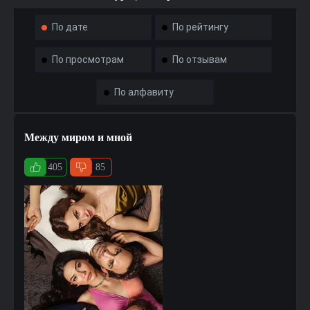
По дате
По рейтингу
По просмотрам
По отзывам
По алфавиту
Между миром и мной
405
85