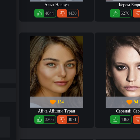
Альп Навруз
Керем Бюр
4844
4430
6276
134
94
Айча Айшин Туран
Серенай Сар
3205
3071
4362