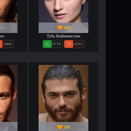
425
ел
Туба Бюйюкюстюн
5400
4718
4293
231