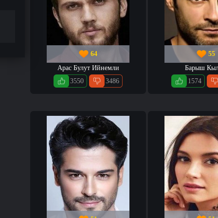
64
55
Арас Булут Ийнемли
Барыш Кы
3550
3486
1574