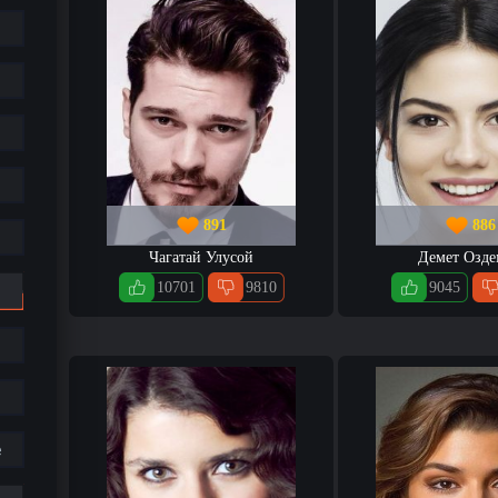
891
886
Чагатай Улусой
Демет Озд
10701
9810
9045
е