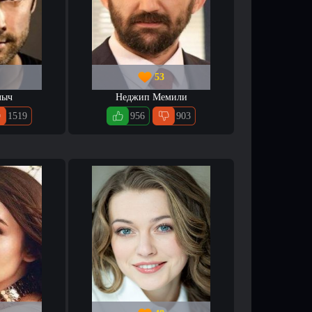
53
лыч
Неджип Мемили
1519
956
903