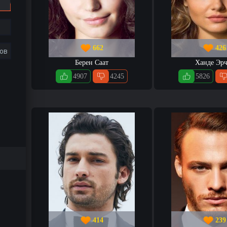
662
426
ов
Берен Саат
Ханде Эрч
4907
4245
5826
414
239