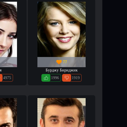
77
я
Бурджу Бириджик
4975
1996
1919