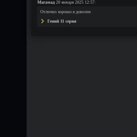
Магамад
20 января 2025 12:57:
Отлично хорошо.я доволен
Гений 11 серия