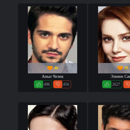
40
39
Аныл Челик
Эльчин Са
496
456
2627