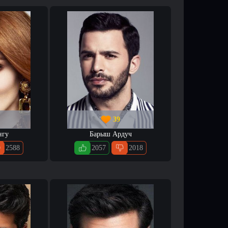
39
нгу
Барыш Ардуч
2588
2057
2018