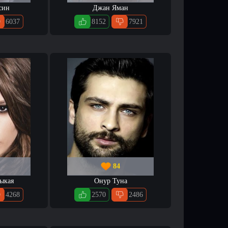
син
Джан Яман
6037
8152
7921
84
ыкая
Онур Туна
4268
2570
2486