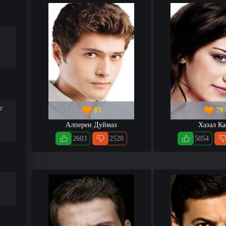
т
83
79
Алперен Дуймаз
Хазал Ка
2603
2520
5054