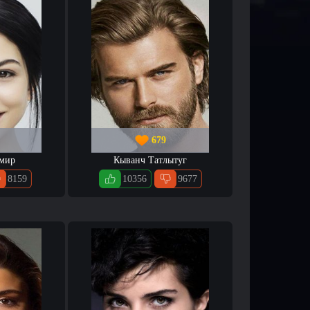
679
емир
Кыванч Татлытуг
8159
10356
9677