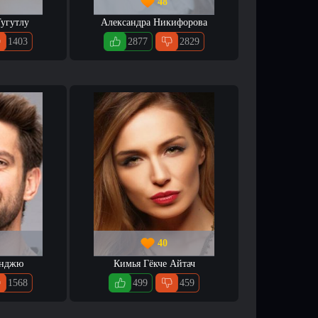
48
угутлу
Александра Никифорова
1403
2877
2829
40
юнджю
Кимья Гёкче Айтач
1568
499
459