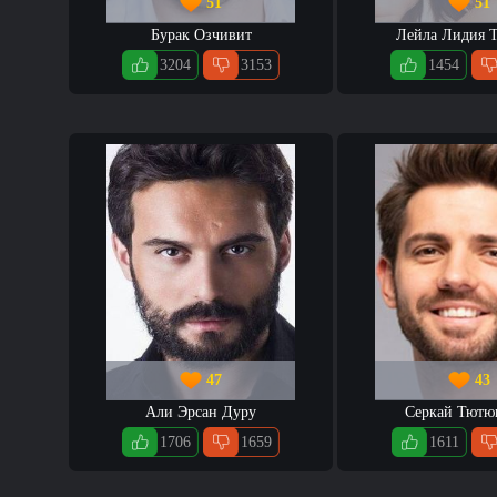
51
51
Бурак Озчивит
Лейла Лидия Т
3204
3153
1454
47
43
Али Эрсан Дуру
Серкай Тют
1706
1659
1611