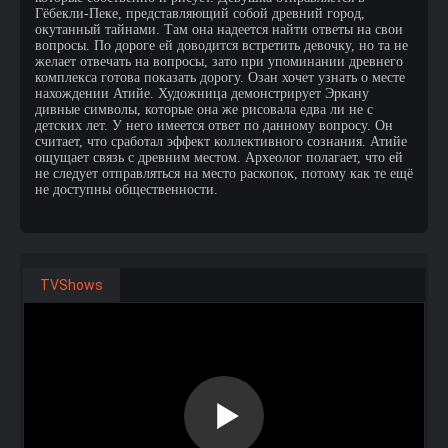
Гёбекли-Пеке, представляющий собой древний город,
окутанный тайнами. Там она надеется найти ответы на свои
вопросы. По дороге ей доводится встретить девочку, но та не
желает отвечать на вопросы, зато при упоминании древнего
комплекса готова показать дорогу. Озан хочет узнать о месте
нахождении Атийе. Художница демонстрирует Эркану
дивные символы, которые она же рисовала едва ли не с
детских лет. У него имеется ответ по данному вопросу. Он
считает, что сработал эффект коллективного сознания. Атийе
ощущает связь с древним местом. Археолог полагает, что ей
не следует отправляться на место раскопок, потому как те ещё
не доступны общественности.
TVShows