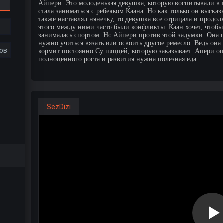
Айпери. Это молоденькая девушка, которую воспитывали в м
стала заниматься с ребенком Каана. Но как только он выска
также наставлял нянечку, то девушка все отрицала и продол
этого между ними часто были конфликты. Каан хочет, чтоб
занималась спортом. Но Айпери против этой задумки. Она пол
нужно учиться вязать или освоить другое ремесло. Ведь она
ов
кормит постоянно Су пиццей, которую заказывает. Апери опя
полноценного роста и развития нужна полезная еда.
SezDizi