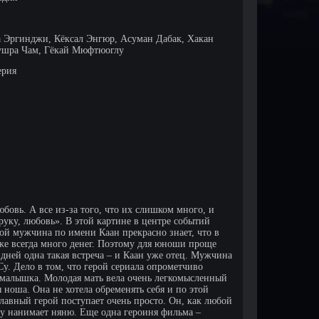
а Эргинджи, Кёксал Энгюр, Асуман Дабак, Хакан
ушра Чам, Гёкай Мюфтюоглу
ерия
бовь. А все из-за того, что их слишком много, и
руку, любовь». В этой картине в центре событий
дой мужчина по имени Каан прекрасно знает, что в
кже всегда много денег. Поэтому для юноши проще
 дней одна такая встреча – и Каан уже отец. Мужчина
Су. Дело в том, что герой сериала опрометчиво
ь малышка. Молодая мать вела очень легкомысленный
 ноша. Она не хотела обременять себя и по этой
лавный герой поступает очень просто. Он, как любой
му нанимает няню. Еще одна героиня фильма –