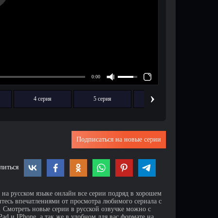
›
4 серия
5 серия
6 серия
7
Подписаться на новые серии
литься
 на русском языке онлайн все серии подряд в хорошем
итесь впечатлениями от просмотра любимого сериала с
Смотреть новые серии в русской озвучке можно с
d и IPhone, а так же в удобном для вас формате на