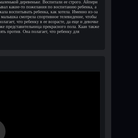
аленькой деревеньке. Воспитали ее строго. Айпери
зывал какие-то пожелания по воспитанию ребенка, а
жала воспитывать ребенка, как хотела. Именно из-за
ы малышка смотрела спортивное телевидение, чтобы
агает, что ребенку в ее возрасте, да еще и девочке
 же представительница прекрасного пола. Каан также
ть против. Она полагает, что ребенку для