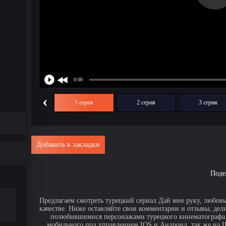
‹
1 серия
2 серия
3 серия
Добавить в закладки
Поде
Предлагаем смотреть турецкий сериал Дай мне руку, любовь
качестве. Ниже оставляйте свои комментарии и отзывы, дел
полюбившимися персонажами турецкого кинематографа. 
мобильного под управлением IOS и Андроид, так же на IPa