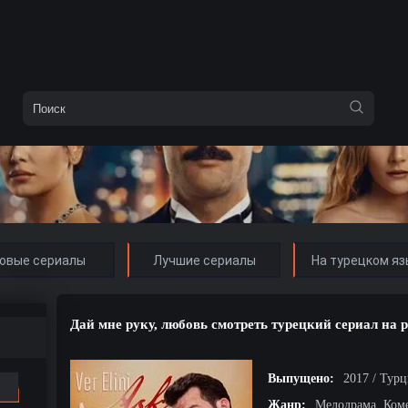
овые сериалы
Лучшие сериалы
На турецком яз
Дай мне руку, любовь смотреть турецкий сериал на 
Выпущено:
2017 / Тур
Жанр:
Мелодрама, Ком