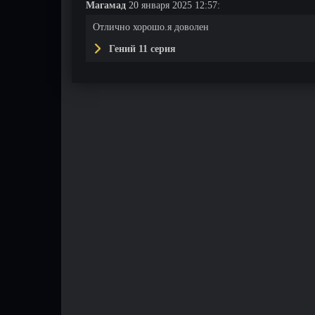
Магамад
20 января 2025 12:57:
Отлично хорошо.я доволен
Гений 11 серия