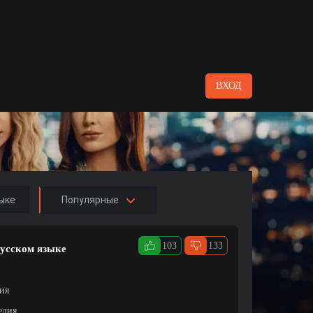
ВХОД
ыке
Популярные
103
133
русском языке
ция
едия