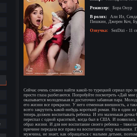
Режиссер:
Бора Онур
В ролях:
Али Ил, Севд
Пишкин, Джерен Коч, Б
Озвучка:
SezDizi - 11 с
Сейчас очень сложно найти какой-то турецкий сериал про лю
просто глаза разбегаются. Попробуйте посмотреть «Дай мне 
оказывается молоденькая и достаточно забавная пара. Моло
его жизни все прекрасно. У него отменная внешность, а та
всего закрутить какой-нибудь короткий роман. Но в один из
теперь должен воспитывать ребенка. И это маленькая дочка 
переспал с одной красоткой, когда был в США. И появилас
е
образ жизни. И для нее воспитание своего ребенка – тяжелая
причине передала все права на воспитание отцу малышки. Г
мужчина, не знает, как обращаться с малыми детьми, поэто