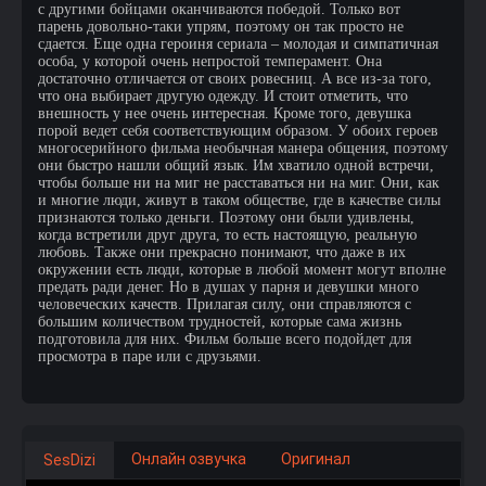
с другими бойцами оканчиваются победой. Только вот
парень довольно-таки упрям, поэтому он так просто не
сдается. Еще одна героиня сериала – молодая и симпатичная
особа, у которой очень непростой темперамент. Она
достаточно отличается от своих ровесниц. А все из-за того,
что она выбирает другую одежду. И стоит отметить, что
внешность у нее очень интересная. Кроме того, девушка
порой ведет себя соответствующим образом. У обоих героев
многосерийного фильма необычная манера общения, поэтому
они быстро нашли общий язык. Им хватило одной встречи,
чтобы больше ни на миг не расставаться ни на миг. Они, как
и многие люди, живут в таком обществе, где в качестве силы
признаются только деньги. Поэтому они были удивлены,
когда встретили друг друга, то есть настоящую, реальную
любовь. Также они прекрасно понимают, что даже в их
окружении есть люди, которые в любой момент могут вполне
предать ради денег. Но в душах у парня и девушки много
человеческих качеств. Прилагая силу, они справляются с
большим количеством трудностей, которые сама жизнь
подготовила для них. Фильм больше всего подойдет для
просмотра в паре или с друзьями.
Онлайн озвучка
Оригинал
SesDizi