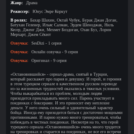
Жанр:
Драма
Режиссер:
Юнус Эмре Коркут
В ролях:
Бахар Шахин, Октай Чубук, Бурак Джан Доган,
Батухан Геленер, Ильяс Салман, Эрдем Шеноджак, Ниль
Кесер, Дженг Джи, Мехмет Боздоган, Озан Буз, Лорин
Мерхарт, Джем Сёкют
Озвучка:
SesDizi - 1 серия
Озвучка:
Онлайн озвучка - 9 серия
Озвучка:
Оригинал - 9 серия
«Остановившийся» - сериал-драма, снятый в Турции,
который расскажет про парня и девушку. И герой, и героиня
в этом турецком сериале в качественном русском переводе
из-за жизненных трудностей оказались в тяжелых условиях.
Чтобы выкарабкаться из проблем, молодым людям
приходится прикладывать много сил. Парень участвует в
поединках с боксерами. И это приносит ему неплохие
деньги. У него очень сильный и удивительный характер
бойца. Иногда ему приходится биться с достаточно мощными
противниками. И парню нужно много тренироваться, чтобы
побеждать в честных поединках. Несмотря на то, что герой
турецкого сериала «Остановившийся» очень много трудится
на тренировках и старается на поединках, не все его встречи