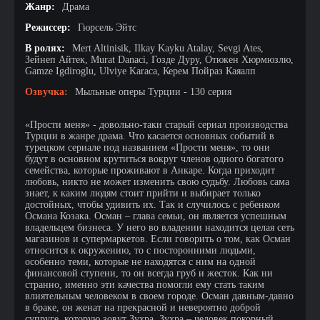
Жанр:
Драма
Режиссер:
Гюрсель Эйтс
В ролях:
Mert Altinisik, Ilkay Kayku Atalay, Sevgi Ates,
Зейнеп Айтек, Murat Danaci, Гозде Дуру, Отюкен Хюрмюзлю,
Gamze Igdiroglu, Ulviye Karaca, Керем Пойраз Каяалп
Озвучка:
Мыльные оперы Турции - 130 серия
«Прости меня» - довольно-таки старый сериал производства
Турции в жанре драма. Что касается основных событий в
турецком сериале под названием «Прости меня», то они
будут в основном крутиться вокруг членов одного богатого
семейства, которые проживают в Анкаре. Когда приходит
любовь, никто не может изменить свою судьбу. Любовь сама
знает, к каким людям стоит прийти и выбирает только
достойных, чтобы удивить их. Так и случилось с ребенком
Османа Козака. Осман – глава семьи, он является успешным
владельцем бизнеса. У него во владении находится целая сеть
магазинов и супермаркетов. Если говорить о том, как Осман
относится к окружению, то с посторонними людьми,
особенно теми, которые не находятся с ним на одной
финансовой ступени, то он всегда груб и жесток. Как ни
странно, именно эти качества помогли ему стать таким
влиятельным человеком в своем городе. Осман давным-давно
в браке, он женат на прекрасной и невероятно доброй
супруге, которую зовут Зухра. Зухра – человек покорный,