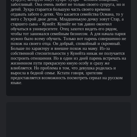
заботливый. Она очень любит не только своего супруга, но и
детей. Зухра старается большую часть своего времени
отдавать заботе о детях. Что касается семейства Османа, то у
него с Зухрой двое деток. Младшенькую дочку зовут Стар, а
старшего сына – Кунейт. Кунейт не так давно окончил
обучаться в университете. Отец захотел видеть его рядом,
чтобы тот занимался семейным бизнесом. А для начала парня
нужно было всему обучить. Только вот парень совершенно не
похож на своего отца. Он добрый, спокойный и скромный.
Больше по характеру и внешне похож на маму. Из-за
собственной стеснительности у Кунейта никак не получается
построить отношения. Но в один из дней парень встречать на
жизненном пути прекрасную юную особу и сразу же
влюбляется. Но проблема в том, что девушка родилась и
выросла в бедной семье. Кстати говоря, зрителям
предоставляется возможность посмотреть сериал на русском
языке.