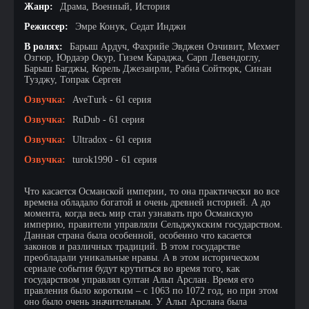
Жанр:
Драма, Военный, История
Режиссер:
Эмре Конук, Седат Инджи
В ролях:
Барыш Ардуч, Фахрийе Эвджен Озчивит, Мехмет
Озгюр, Юрдаэр Окур, Гизем Караджа, Сарп Левендоглу,
Барыш Багджы, Корель Джезаирли, Рабиа Сойтюрк, Синан
Тузджу, Топрак Серген
Озвучка:
AveTurk - 61 серия
Озвучка:
RuDub - 61 серия
Озвучка:
Ultradox - 61 серия
Озвучка:
turok1990 - 61 серия
Что касается Османской империи, то она практически во все
времена обладало богатой и очень древней историей. А до
момента, когда весь мир стал узнавать про Османскую
империю, правители управляли Сельджукским государством.
Данная страна была особенной, особенно что касается
законов и различных традиций. В этом государстве
преобладали уникальные нравы. А в этом историческом
сериале события будут крутиться во время того, как
государством управлял султан Альп Арслан. Время его
правления было коротким – с 1063 по 1072 год, но при этом
оно было очень значительным. У Альп Арслана была