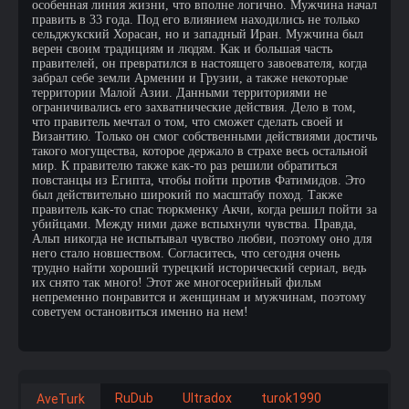
особенная линия жизни, что вполне логично. Мужчина начал
править в 33 года. Под его влиянием находились не только
сельджукский Хорасан, но и западный Иран. Мужчина был
верен своим традициям и людям. Как и большая часть
правителей, он превратился в настоящего завоевателя, когда
забрал себе земли Армении и Грузии, а также некоторые
территории Малой Азии. Данными территориями не
ограничивались его захватнические действия. Дело в том,
что правитель мечтал о том, что сможет сделать своей и
Византию. Только он смог собственными действиями достичь
такого могущества, которое держало в страхе весь остальной
мир. К правителю также как-то раз решили обратиться
повстанцы из Египта, чтобы пойти против Фатимидов. Это
был действительно широкий по масштабу поход. Также
правитель как-то спас тюркменку Акчи, когда решил пойти за
убийцами. Между ними даже вспыхнули чувства. Правда,
Альп никогда не испытывал чувство любви, поэтому оно для
него стало новшеством. Согласитесь, что сегодня очень
трудно найти хороший турецкий исторический сериал, ведь
их снято так много! Этот же многосерийный фильм
непременно понравится и женщинам и мужчинам, поэтому
советуем остановиться именно на нем!
RuDub
Ultradox
turok1990
AveTurk