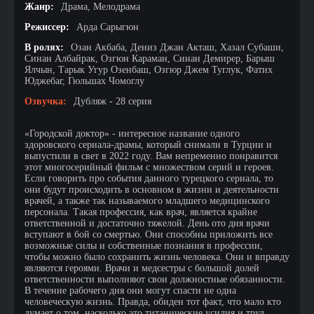
Жанр:
Драма, Мелодрама
Режиссер:
Арда Сарыгюн
В ролях:
Озан Акбаба, Дениз Джан Акташ, Хазал Субаши,
Синан Албайрак, Озгюн Караман, Синан Демирер, Барыш
Ялчын, Тарык Угур Озенбаш, Озгюр Джем Туглук, Фатих
Юджебаг, Гюльшах Чомоглу
Озвучка:
Дубляж - 28 серия
«Городской доктор» - интересное название одного
здоровского сериала-драмы, который снимали в Турции и
выпустили в свет в 2022 году. Вам непременно понравится
этот многосерийный фильм с множеством серий и героев.
Если говорить про события данного турецкого сериала, то
они будут происходить в основном в жизни и деятельности
врачей, а также так называемого младшего медицинского
персонала. Такая профессия, как врач, является крайне
ответственной и достаточно тяжелой. День ото дня врачи
вступают в бой со смертью. Они способны приложить все
возможные силы и собственные познания в профессии,
чтобы можно было сохранить жизнь человека. Они и вправду
являются героями. Врачи и медсестры с большой долей
ответственности выполняют свои должностные обязанности.
В течение рабочего дня они могут спасти не одна
человеческую жизнь. Правда, обиден тот факт, что мало кто
думает о том, насколько это титанические усилия и труд.