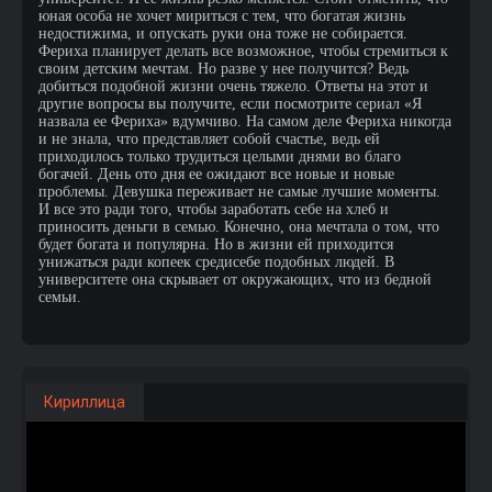
юная особа не хочет мириться с тем, что богатая жизнь
недостижима, и опускать руки она тоже не собирается.
Фериха планирует делать все возможное, чтобы стремиться к
своим детским мечтам. Но разве у нее получится? Ведь
добиться подобной жизни очень тяжело. Ответы на этот и
другие вопросы вы получите, если посмотрите сериал «Я
назвала ее Фериха» вдумчиво. На самом деле Фериха никогда
и не знала, что представляет собой счастье, ведь ей
приходилось только трудиться целыми днями во благо
богачей. День ото дня ее ожидают все новые и новые
проблемы. Девушка переживает не самые лучшие моменты.
И все это ради того, чтобы заработать себе на хлеб и
приносить деньги в семью. Конечно, она мечтала о том, что
будет богата и популярна. Но в жизни ей приходится
унижаться ради копеек средисебе подобных людей. В
университете она скрывает от окружающих, что из бедной
семьи.
Кириллица