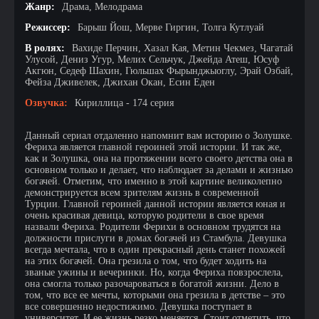
Жанр:
Драма, Мелодрама
Режиссер:
Барыш Йош, Мерве Гиргин, Толга Кутлуай
В ролях:
Вахиде Перчин, Хазал Кая, Метин Чекмез, Чагатай
Улусой, Дениз Угур, Мелих Сельчук, Джейда Атеш, Юсуф
Акгюн, Седеф Шахин, Гюльшах Фырынджыоглу, Эрай Озбай,
Фейза Дживелек, Джихан Окан, Есин Еден
Озвучка:
Кириллица - 174 серия
Данный сериал отдаленно напомнит вам историю о Золушке.
Фериха является главной героиней этой истории. И так же,
как и Золушка, она на протяжении всего своего детства она в
основном только и делает, что наблюдает за делами и жизнью
богачей. Отметим, что именно в этой картине великолепно
демонстрируется всем зрителям жизнь в современной
Турции. Главной героиней данной истории является юная и
очень красивая девица, которую родители в свое время
назвали Фериха. Родители Ферихи в основном трудятся на
должности прислуги в домах богачей из Стамбула. Девушка
всегда мечтала, что в один прекрасный день станет похожей
на этих богачей. Она грезила о том, что будет ходить на
званые ужины и вечеринки. Но, когда Фериха повзрослела,
она смогла только разочароваться в богатой жизни. Дело в
том, что все ее мечты, которыми она грезила в детстве – это
все совершенно недостижимо. Девушка поступает в
университет. И ее жизнь резко меняется. Стоит отметить, что