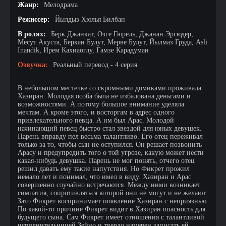
Жанр:
Мелодрама
Режиссер:
Йылдыз Хюлья Билбан
В ролях:
Берк Джанкат, Озге Гюрель, Джанан Эргюдер,
Месут Акуста, Беркан Булут, Мерве Булут, Йылмаз Груда, Asli
Inandik, Ирем Кахиаоглу, Гамзе Карадуман
Озвучка:
Реальный перевод - 4 серия
В небольшом местечке со скромными домиками проживала
Хазиран. Молодая особа была не избалована деньгами и
возможностями. А потому большое внимание уделяла
мечтам. А кроме этого, и восторгам в адрес одного
привлекательного певца. А им был Арас. Молодой
начинающий певец быстро стал звездой для юных девушек.
Парень вправду пел весьма талантливо. Его отец переживал
только за то, чтобы сын не оступился. Он решает позвонить
Арасу и предупредить того о той угрозе, какую может нести
какая-нибудь девушка. Парень не мог понять, отчего отец
решил давать ему такие напутствия. Но Фикрет прожил
немало лет и понимал, что имел в виду. Хазиран и Арас
совершенно случайно встречаются. Между ними возникает
симпатия, сопротивляться которой они не могут и не желают.
Зато Фикрет воспринимает появление Хазиран с неприязнью.
По какой-то причине Фикрет видит в Хазиран опасность для
будущего сына. Сам Фикрет имеет отношения с талантливой
исполнительницей Зейно и твердо намерен записать ей