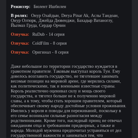
Режиссер:
Бюлент Ишбилен
В ролях:
Онур Озайдын, Derya Pinar Ak, Аслы Тандоан,
Онур Озтюрк, Джейда Дювенджи, Бахадыр Ватаноглу,
Йылмаз Груда, Сердар Орчин
Озвучка:
RuDub - 14 серия
Озвучка:
ColdFilm - 8 серия
Озвучка:
Оригинал - 8 серия
Даже небольшое по территории государство нуждается в
грамотном правителе. Таковым выступал король Тун. Ему
довелось возглавить государство, не тяготевшее занимать
весомые позиции на мировой арене, где мерились силами,
как политическими, так и военными известные страны.
Король реалистично оценивал силу и мощь своего
государства, и тяготел больше не к получению мировой
славы, а к тому, чтобы стать хорошим правителем, который
обеспечивает своему народу достойные условия проживания.
Имелись у короля и поводы для переживаний, поскольку в
его семье возникали сильные разногласия между
родственниками. Кроме того, наследный принц не отвечал
ожиданиям отца и требованиям придворных, а также и
народа. Молодой мужчина предпочитал устраняться от дел
государственной важности и заниматься тем, что