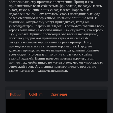
обеспечивало ему приятные впечатления. Принц и его
приближенные вели себя весьма фривольно, не задумываясь
о том, какое мнение о них складывается. Король был
недоволен сыном. Ему хотелось, чтобы наследник был куда
более степенным и серьезным, но таким принц не был. И
знаниями, которые ему могут пригодиться, когда он
унаследует трон, парень не владел. В общем-то головная боль
короля была вполне обоснованной. Так случается, что король
Тун умирает. Причем происходит это весьма неожиданно,
поскольку здоровьем правитель страны не был слаб.
Загадочная смерть короля наносит рану принцу. Тому
приходится взяться за спасение королевства. Народ не
доверяет принцу, но он же намеревается доказать обратное
всем людям, кто считает, что он не справится с крайне
важной задачей. Принц намерен править королевством,
причем так, чтобы никто не жалел о том, что он унаследовал
отцовский трон. А у принца появится немало врагов, но
также наметятся и единомышленники.
ColdFilm
Оригинал
RuDub