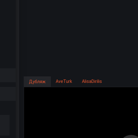
AveTurk
AlisaDirilis
Дубляж