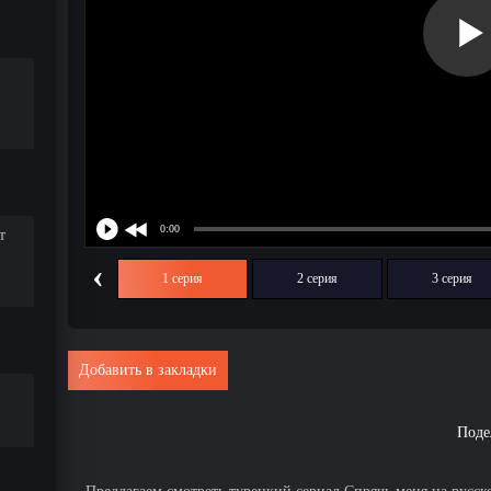
т
‹
1 серия
2 серия
3 серия
Добавить в закладки
Поде