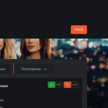
ВХОД
ыке
Популярные
192
129
языке
ция
ма