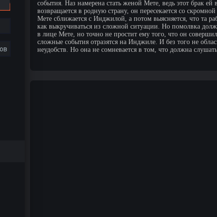
события. Наз намерена стать женой Мете, ведь этот брак ей
возвращается в родную страну, он пересекается со скромной
Мете сближается с Инджилой, а потом выясняется, что та раб
как выкручиваться из сложной ситуации. Но помолвка должна
в лице Мете, но точно не простит ему того, что он совершил
сложные события отразятся на Инджиле. И без того не облас
ов
неудобств. Но она не сомневается в том, что должна слушат