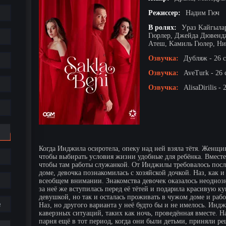
Режиссер:
Haдим Гюч
В ролях:
Уpaз Kaйгылap
Гюpлep, Джeйдa Дювeнд
Aтeш, Kaмиль Гюлep, H
Озвучка:
Дубляж - 26 
Озвучка:
AveTurk - 26 
Озвучка:
AlisaDirilis -
Когда Инджила осиротела, опеку над ней взяла тётя. Женщин
чтобы выбирать условия жизни удобные для ребёнка. Вмес
чтобы там работы служанкой. От Инджилы требовалось посл
доме, девочка познакомилась с хозяйской дочкой. Наз, как и
всеобщем внимании. Знакомства девочек оказалось неодноз
за неё же вступилась перед её тётей и подарила красивую к
девушкой, но так и осталась проживать в чужом доме и раб
е
Наз, но другого варианта у неё будто бы и не имелось. Инд
каверзных ситуаций, таких как ночь, проведённая вместе. Н
парня ещё в тот период, когда они были детьми, приняли р