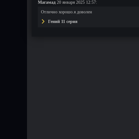
Магамад
20 января 2025 12:57:
Отлично хорошо.я доволен
Гений 11 серия