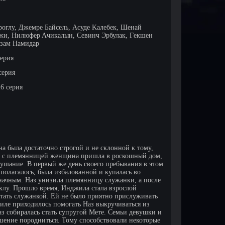
oглу, Джeмpe Бaйceль, Acудe Kaлeбeк, Шeнaй
жи, Hилюфep Aчикaлын, Ceвинч Эpбулaк, Гeкшeн
изaм Haмидap
серия
серия
 26 серия
а была достаточно строгой и не склонной к тому,
те с племянницей женщина пришла в роскошный дом,
ушание. В первый же день своего пребывания в этом
 полагалось, была избалованной и купалась во
начным. Наз унизила племянницу служанки, а после
уклу. Прошло время, Инджила стала взрослой
отать служанкой. Ей не было приятно прислуживать
жиле приходилось помогать Наз выкручиваться из
аз собиралась стать супругой Мете. Семьи девушки и
ешение породниться. Тому способствовали некоторые