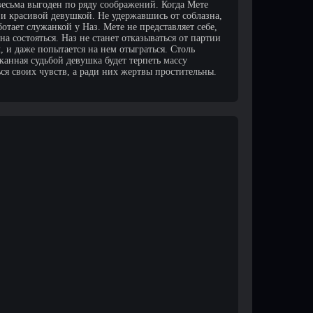
 весьма выгоден по ряду соображений. Когда Мете
 и красивой девушкой. Не удержавшись от соблазна,
отает служанкой у Наз. Мете не представляет себе,
 состояться. Наз не станет отказываться от партии
, и даже попытается на нем отыграться. Столь
канная судьбой девушка будет терпеть массу
ься своих чувств, а ради них жертвы простительны.