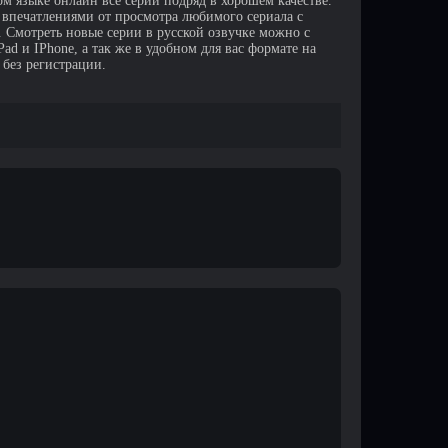
м языке онлайн все серии подряд в хорошем качестве.
 впечатлениями от просмотра любимого сериала с
Смотреть новые серии в русской озвучке можно с
d и IPhone, а так же в удобном для вас формате на
 без регистрации.