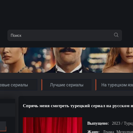
овые сериалы
Лучшие сериалы
На турецком яз
Спрячь меня смотреть турецкий сериал на русском 
Выпущено:
2023 / Тур
Жанр:
Драма, Мелодра