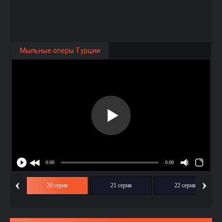
Мыльные оперы Турции
‹
›
ия
20 серия
21 серия
22 серия