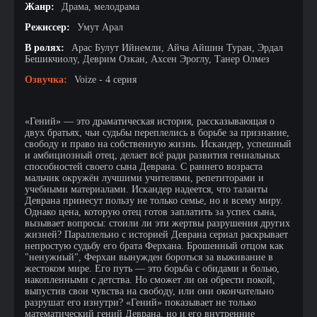
Жанр:
Драма, мелодрама
Режиссер:
Умут Арал
В ролях:
Арас Булут Ийнемли, Айча Айшин Туран, Эрдал
Бешикчиолу, Деврим Озкан, Ахсен Эроглу, Танер Олмез
Озвучка:
Voize - 4 серия
«Гений» — это драматическая история, рассказывающая о
двух братьях, чьи судьбы переплелись в борьбе за признание,
свободу и право на собственную жизнь. Искандер, успешный
и амбициозный отец, делает всё ради развития гениальных
способностей своего сына Деврана. С раннего возраста
мальчик окружён лучшими учителями, репетиторами и
учебными материалами. Искандер надеется, что таланты
Деврана принесут пользу не только семье, но и всему миру.
Однако цена, которую отец готов заплатить за успех сына,
вызывает вопросы: стоили ли эти жертвы разрушения других
жизней? Параллельно с историей Деврана сериал раскрывает
непростую судьбу его брата Ферхана. Брошенный отцом как
"ненужный", Ферхан вынужден бороться за выживание в
жестоком мире. Его путь — это борьба с обидами и болью,
накопленными с детства. Но сможет ли он обрести покой,
выпустив свои чувства на свободу, или они окончательно
разрушат его изнутри? «Гений» показывает не только
математический гений Деврана, но и его внутренние