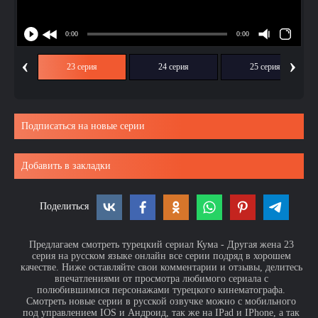
‹
›
ия
23 серия
24 серия
25 серия
Подписаться на новые серии
Добавить в закладки
Поделиться
Предлагаем смотреть турецкий сериал Кума - Другая жена 23
серия на русском языке онлайн все серии подряд в хорошем
качестве. Ниже оставляйте свои комментарии и отзывы, делитесь
впечатлениями от просмотра любимого сериала с
полюбившимися персонажами турецкого кинематографа.
Смотреть новые серии в русской озвучке можно с мобильного
под управлением IOS и Андроид, так же на IPad и IPhone, а так