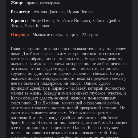
Жанр:
драма, мелодрама
Режиссер:
Атилла Дженгиз, Ирмак Ченгел
В ролях:
Эмре Озмен, Альбюке Йильмаз, Зейнеп Дрейфи
Зухри, Уфук Каплан
Озвучка:
Мыльные оперы Турции - 23 серия
Главная героиня никогда не испытывала тепла и уюта в своем
доме. Джейлан выросла в атмосфере постоянного страха и
жестокого обращения со стороны отца. Когда семья решила
выдать ее замуж за человека, которого она не любит, девушка
осознала, что впереди ее ждет лишь несчастье, и приняла
трудное, но единственно верное решение – сбежать. Ее путь
оказался полон неопределенности, ведь за пределами семьи у
нее не было ни поддержки, ни опоры. Однако судьба
приводит Джейлан к Каранo – человеку, который полностью
меняет ее жизнь. Между ними возникает глубокое чувство, и
Каран обещает сделать ее своей женой и по-настоящему
счастливой. Для Джейлан, мечтавшей о сказочной любви,
этот момент кажется началом новой прекрасной истории. Но
счастье оказывается недолгим. Жизнь превращается в
настоящий кошмар, когда Джейлан обвиняют в убийстве
брата Карана. В отчаянии она надеется, что любимый поверит
в ее невиновность и защитит ее. Однако Каран поступает
иначе – он клянется сделать ее жизнь невыносимой. Ему
также предстоит сложный выбор: по традиции он должен