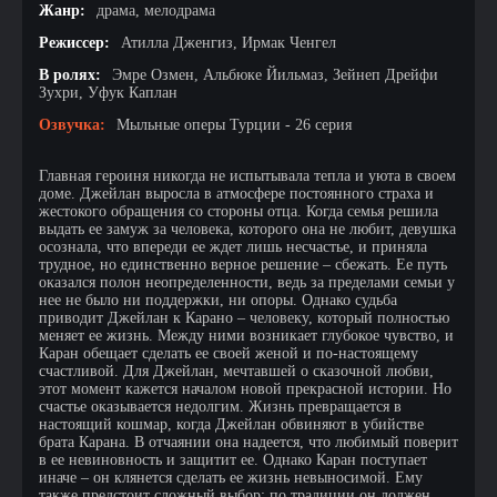
Жанр:
драма, мелодрама
Режиссер:
Атилла Дженгиз, Ирмак Ченгел
В ролях:
Эмре Озмен, Альбюке Йильмаз, Зейнеп Дрейфи
Зухри, Уфук Каплан
Озвучка:
Мыльные оперы Турции - 26 серия
Главная героиня никогда не испытывала тепла и уюта в своем
доме. Джейлан выросла в атмосфере постоянного страха и
жестокого обращения со стороны отца. Когда семья решила
выдать ее замуж за человека, которого она не любит, девушка
осознала, что впереди ее ждет лишь несчастье, и приняла
трудное, но единственно верное решение – сбежать. Ее путь
оказался полон неопределенности, ведь за пределами семьи у
нее не было ни поддержки, ни опоры. Однако судьба
приводит Джейлан к Каранo – человеку, который полностью
меняет ее жизнь. Между ними возникает глубокое чувство, и
Каран обещает сделать ее своей женой и по-настоящему
счастливой. Для Джейлан, мечтавшей о сказочной любви,
этот момент кажется началом новой прекрасной истории. Но
счастье оказывается недолгим. Жизнь превращается в
настоящий кошмар, когда Джейлан обвиняют в убийстве
брата Карана. В отчаянии она надеется, что любимый поверит
в ее невиновность и защитит ее. Однако Каран поступает
иначе – он клянется сделать ее жизнь невыносимой. Ему
также предстоит сложный выбор: по традиции он должен