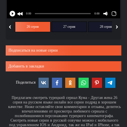
‹
›
ия
26 серия
27 серия
28 серия
Подписаться на новые серии
Добавить в закладки
Поделиться
Предлагаем смотреть турецкий сериал Кума - Другая жена 26
серия на русском языке онлайн все серии подряд в хорошем
качестве. Ниже оставляйте свои комментарии и отзывы, делитесь
впечатлениями от просмотра любимого сериала с
полюбившимися персонажами турецкого кинематографа.
Смотреть новые серии в русской озвучке можно с мобильного
под управлением IOS и Андроид, так же на IPad и IPhone, а так