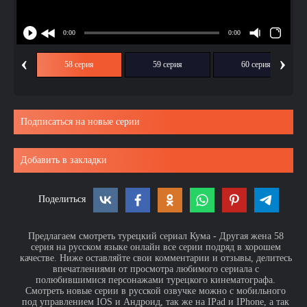
‹
›
ия
58 серия
59 серия
60 серия
Подписаться на новые серии
Добавить в закладки
Поделиться
Предлагаем смотреть турецкий сериал Кума - Другая жена 58
серия на русском языке онлайн все серии подряд в хорошем
качестве. Ниже оставляйте свои комментарии и отзывы, делитесь
впечатлениями от просмотра любимого сериала с
полюбившимися персонажами турецкого кинематографа.
Смотреть новые серии в русской озвучке можно с мобильного
под управлением IOS и Андроид, так же на IPad и IPhone, а так