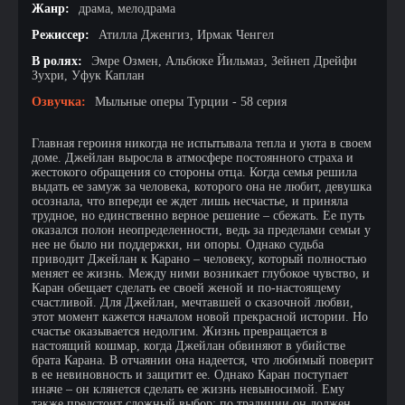
Жанр:
драма, мелодрама
Режиссер:
Атилла Дженгиз, Ирмак Ченгел
В ролях:
Эмре Озмен, Альбюке Йильмаз, Зейнеп Дрейфи
Зухри, Уфук Каплан
Озвучка:
Мыльные оперы Турции - 58 серия
Главная героиня никогда не испытывала тепла и уюта в своем
доме. Джейлан выросла в атмосфере постоянного страха и
жестокого обращения со стороны отца. Когда семья решила
выдать ее замуж за человека, которого она не любит, девушка
осознала, что впереди ее ждет лишь несчастье, и приняла
трудное, но единственно верное решение – сбежать. Ее путь
оказался полон неопределенности, ведь за пределами семьи у
нее не было ни поддержки, ни опоры. Однако судьба
приводит Джейлан к Каранo – человеку, который полностью
меняет ее жизнь. Между ними возникает глубокое чувство, и
Каран обещает сделать ее своей женой и по-настоящему
счастливой. Для Джейлан, мечтавшей о сказочной любви,
этот момент кажется началом новой прекрасной истории. Но
счастье оказывается недолгим. Жизнь превращается в
настоящий кошмар, когда Джейлан обвиняют в убийстве
брата Карана. В отчаянии она надеется, что любимый поверит
в ее невиновность и защитит ее. Однако Каран поступает
иначе – он клянется сделать ее жизнь невыносимой. Ему
также предстоит сложный выбор: по традиции он должен