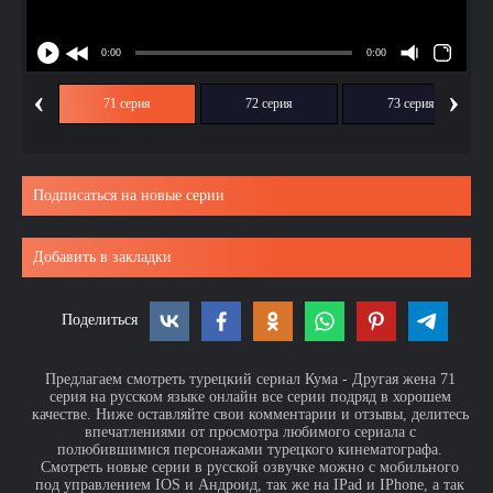
‹
›
ия
71 серия
72 серия
73 серия
Подписаться на новые серии
Добавить в закладки
Поделиться
Предлагаем смотреть турецкий сериал Кума - Другая жена 71
серия на русском языке онлайн все серии подряд в хорошем
качестве. Ниже оставляйте свои комментарии и отзывы, делитесь
впечатлениями от просмотра любимого сериала с
полюбившимися персонажами турецкого кинематографа.
Смотреть новые серии в русской озвучке можно с мобильного
под управлением IOS и Андроид, так же на IPad и IPhone, а так