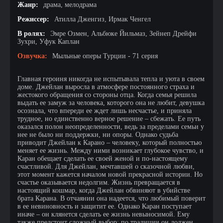
Жанр:
драма, мелодрама
Режиссер:
Атилла Дженгиз, Ирмак Ченгел
В ролях:
Эмре Озмен, Альбюке Йильмаз, Зейнеп Дрейфи
Зухри, Уфук Каплан
Озвучка:
Мыльные оперы Турции - 71 серия
Главная героиня никогда не испытывала тепла и уюта в своем
доме. Джейлан выросла в атмосфере постоянного страха и
жестокого обращения со стороны отца. Когда семья решила
выдать ее замуж за человека, которого она не любит, девушка
осознала, что впереди ее ждет лишь несчастье, и приняла
трудное, но единственно верное решение – сбежать. Ее путь
оказался полон неопределенности, ведь за пределами семьи у
нее не было ни поддержки, ни опоры. Однако судьба
приводит Джейлан к Каранo – человеку, который полностью
меняет ее жизнь. Между ними возникает глубокое чувство, и
Каран обещает сделать ее своей женой и по-настоящему
счастливой. Для Джейлан, мечтавшей о сказочной любви,
этот момент кажется началом новой прекрасной истории. Но
счастье оказывается недолгим. Жизнь превращается в
настоящий кошмар, когда Джейлан обвиняют в убийстве
брата Карана. В отчаянии она надеется, что любимый поверит
в ее невиновность и защитит ее. Однако Каран поступает
иначе – он клянется сделать ее жизнь невыносимой. Ему
также предстоит сложный выбор: по традиции он должен