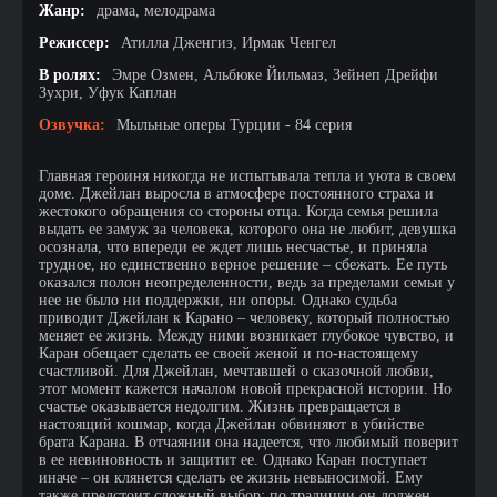
Жанр:
драма, мелодрама
Режиссер:
Атилла Дженгиз, Ирмак Ченгел
В ролях:
Эмре Озмен, Альбюке Йильмаз, Зейнеп Дрейфи
Зухри, Уфук Каплан
Озвучка:
Мыльные оперы Турции - 84 серия
Главная героиня никогда не испытывала тепла и уюта в своем
доме. Джейлан выросла в атмосфере постоянного страха и
жестокого обращения со стороны отца. Когда семья решила
выдать ее замуж за человека, которого она не любит, девушка
осознала, что впереди ее ждет лишь несчастье, и приняла
трудное, но единственно верное решение – сбежать. Ее путь
оказался полон неопределенности, ведь за пределами семьи у
нее не было ни поддержки, ни опоры. Однако судьба
приводит Джейлан к Каранo – человеку, который полностью
меняет ее жизнь. Между ними возникает глубокое чувство, и
Каран обещает сделать ее своей женой и по-настоящему
счастливой. Для Джейлан, мечтавшей о сказочной любви,
этот момент кажется началом новой прекрасной истории. Но
счастье оказывается недолгим. Жизнь превращается в
настоящий кошмар, когда Джейлан обвиняют в убийстве
брата Карана. В отчаянии она надеется, что любимый поверит
в ее невиновность и защитит ее. Однако Каран поступает
иначе – он клянется сделать ее жизнь невыносимой. Ему
также предстоит сложный выбор: по традиции он должен