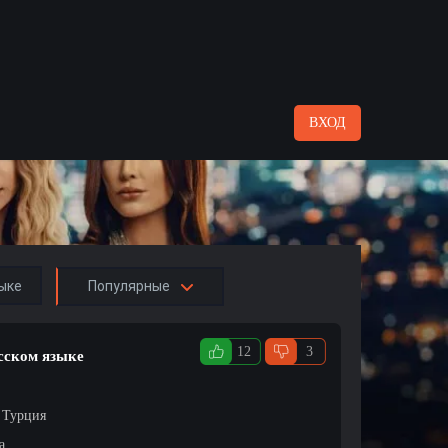
ВХОД
ыке
Популярные
12
3
усском языке
/ Турция
а