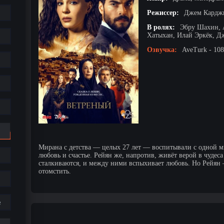
Режиссер:
Джем Карджи
В ролях:
Эбру Шахин, 
Хатыхан, Илай Эркёк, Д
Озвучка:
AveTurk - 108
Мирана с детства — целых 27 лет — воспитывали с одной мы
любовь и счастье. Рейян же, напротив, живёт верой в чудес
сталкиваются, и между ними вспыхивает любовь. Но Рейян 
отомстить.
е