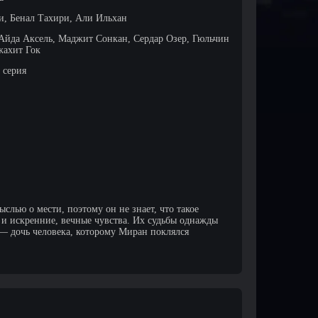
, Бенал Тахири, Али Ильхан
Айда Аксель, Маджит Сонкан, Сердар Озер, Гюльчин
жахит Гок
 серия
слью о мести, поэтому он не знает, что такое
а и искренние, вечные чувства. Их судьбы однажды
— дочь человека, которому Миран поклялся