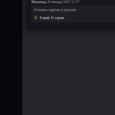
Магамад
20 января 2025 12:57:
Отлично хорошо.я доволен
Гений 11 серия