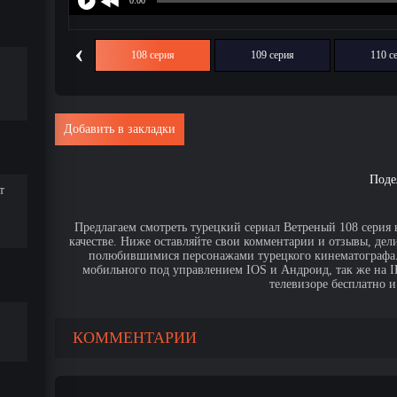
‹
107 серия
108 серия
109 серия
110 с
Добавить в закладки
Поде
т
Предлагаем смотреть турецкий сериал Ветреный 108 серия 
качестве. Ниже оставляйте свои комментарии и отзывы, дел
полюбившимися персонажами турецкого кинематографа. 
мобильного под управлением IOS и Андроид, так же на IPa
телевизоре бесплатно и
КОММЕНТАРИИ