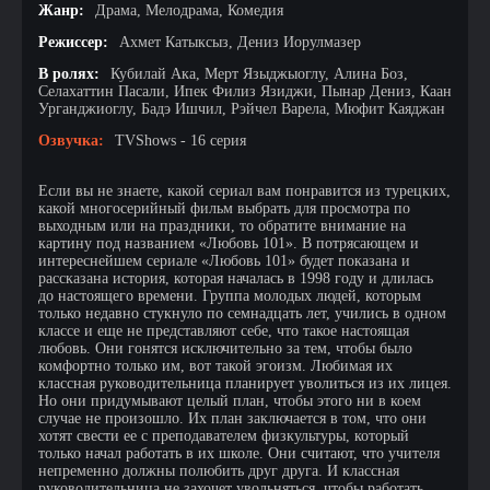
Жанр:
Драма, Мелодрама, Комедия
Режиссер:
Ахмет Катыксыз, Дениз Иорулмазер
В ролях:
Кубилай Ака, Мерт Языджыоглу, Алина Боз,
Селахаттин Пасали, Ипек Филиз Язиджи, Пынар Дениз, Каан
Урганджиоглу, Бадэ Ишчил, Рэйчел Варела, Мюфит Каяджан
Озвучка:
TVShows - 16 серия
Если вы не знаете, какой сериал вам понравится из турецких,
какой многосерийный фильм выбрать для просмотра по
выходным или на праздники, то обратите внимание на
картину под названием «Любовь 101». В потрясающем и
интереснейшем сериале «Любовь 101» будет показана и
рассказана история, которая началась в 1998 году и длилась
до настоящего времени. Группа молодых людей, которым
только недавно стукнуло по семнадцать лет, учились в одном
классе и еще не представляют себе, что такое настоящая
любовь. Они гонятся исключительно за тем, чтобы было
комфортно только им, вот такой эгоизм. Любимая их
классная руководительница планирует уволиться из их лицея.
Но они придумывают целый план, чтобы этого ни в коем
случае не произошло. Их план заключается в том, что они
хотят свести ее с преподавателем физкультуры, который
только начал работать в их школе. Они считают, что учителя
непременно должны полюбить друг друга. И классная
руководительница не захочет увольняться, чтобы работать