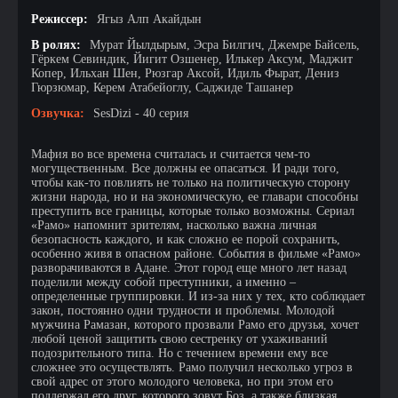
Режиссер:
Ягыз Алп Акайдын
В ролях:
Мурат Йылдырым, Эсра Билгич, Джемре Байсель,
Гёркем Севиндик, Йигит Озшенер, Илькер Аксум, Маджит
Копер, Ильхан Шен, Рюзгар Аксой, Идиль Фырат, Дениз
Гюрзюмар, Керем Атабейоглу, Саджиде Ташанер
Озвучка:
SesDizi - 40 серия
Мафия во все времена считалась и считается чем-то
могущественным. Все должны ее опасаться. И ради того,
чтобы как-то повлиять не только на политическую сторону
жизни народа, но и на экономическую, ее главари способны
преступить все границы, которые только возможны. Сериал
«Рамо» напомнит зрителям, насколько важна личная
безопасность каждого, и как сложно ее порой сохранить,
особенно живя в опасном районе. События в фильме «Рамо»
разворачиваются в Адане. Этот город еще много лет назад
поделили между собой преступники, а именно –
определенные группировки. И из-за них у тех, кто соблюдает
закон, постоянно одни трудности и проблемы. Молодой
мужчина Рамазан, которого прозвали Рамо его друзья, хочет
любой ценой защитить свою сестренку от ухаживаний
подозрительного типа. Но с течением времени ему все
сложнее это осуществлять. Рамо получил несколько угроз в
свой адрес от этого молодого человека, но при этом его
поддержал его друг, которого зовут Боз, а также близкая