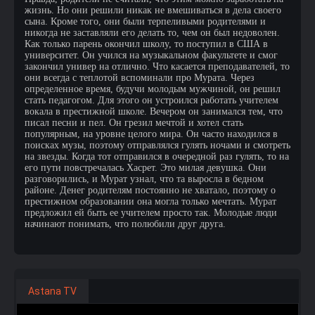
жизнь. Но они решили никак не вмешиваться в дела своего
сына. Кроме того, они были терпеливыми родителями и
никогда не заставляли его делать то, чем он был недоволен.
Как только парень окончил школу, то поступил в США в
университет. Он учился на музыкальном факультете и смог
закончил универ на отлично. Что касается преподавателей, то
они всегда с теплотой вспоминали про Мурата. Через
определенное время, будучи молодым мужчиной, он решил
стать педагогом. Для этого он устроился работать учителем
вокала в престижной школе. Вечером он занимался тем, что
писал песни и пел. Он грезил мечтой и хотел стать
популярным, на уровне целого мира. Он часто находился в
поисках музы, поэтому отправлялся гулять ночами и смотреть
на звезды. Когда тот отправился в очередной раз гулять, то на
его пути повстречалась Хасрет. Это милая девушка. Они
разговорились, и Мурат узнал, что та выросла в бедном
районе. Денег родителям постоянно не хватало, поэтому о
престижном образовании она могла только мечтать. Мурат
предложил ей быть ее учителем просто так. Молодые люди
начинают понимать, что полюбили друг друга.
Astana TV