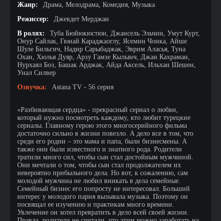
Жанр:
Драма, Мелодрама, Комедия, Музыка
Режиссер:
Джевдет Мерджан
В ролях:
Туба Бюйюкюстюн, Джансель Эльчин, Умут Курт,
Онур Сайлак, Гюнай Караджаоглу, Ясемин Чонка, Айше
Шуле Бильгич, Надир Сарыбаджак, Эврим Аласья, Туна
Охан, Хюлья Дуяр, Арзу Гамзе Кылынч, Джан Кахраман,
Нурхаял Боз, Башак Арджак, Айда Аксель, Ильхан Шешен,
Унал Силвер
Озвучка:
Astana TV - 56 серия
«Разбивающая сердца» - прекрасный сериал о любви,
который нужно посмотреть каждому, кто любит турецкие
сериалы. Главному герою этого многосерийного фильма
достаточно сильно в жизни повезло. А дело все в том, что
среди его родни – это мама и папа, были бизнесмены. А
также они были известного и знатного рода. Родители
тратили много сил, чтобы сын стал достойным мужчиной.
Они мечтали о том, чтобы сын стал продолжателем их
невероятно прибыльного дела. Но вот, к сожалению, сам
молодой мужчина не любил вникать в дела семейные.
Семейный бизнес его попросту не интересовал. Больший
интерес у молодого парня вызывала музыка. Поэтому он
посвящал ее изучению и практикам много времени.
Увлечение он хотел превратить в дело всей своей жизни.
Правда, родители не считали, что этим можно заработать на