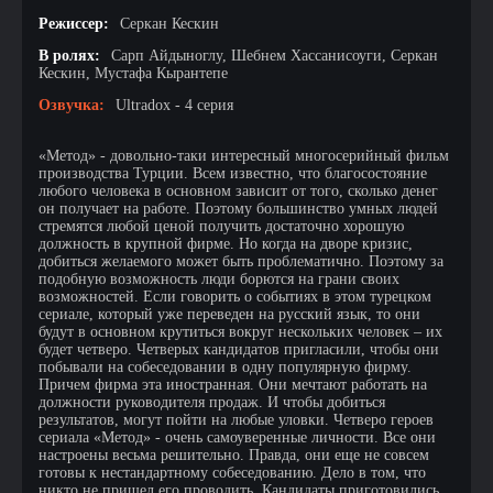
Режиссер:
Серкан Кескин
В ролях:
Сарп Айдыноглу, Шебнем Хассанисоуги, Серкан
Кескин, Мустафа Кырантепе
Озвучка:
Ultradox - 4 серия
«Метод» - довольно-таки интересный многосерийный фильм
производства Турции. Всем известно, что благосостояние
любого человека в основном зависит от того, сколько денег
он получает на работе. Поэтому большинство умных людей
стремятся любой ценой получить достаточно хорошую
должность в крупной фирме. Но когда на дворе кризис,
добиться желаемого может быть проблематично. Поэтому за
подобную возможность люди борются на грани своих
возможностей. Если говорить о событиях в этом турецком
сериале, который уже переведен на русский язык, то они
будут в основном крутиться вокруг нескольких человек – их
будет четверо. Четверых кандидатов пригласили, чтобы они
побывали на собеседовании в одну популярную фирму.
Причем фирма эта иностранная. Они мечтают работать на
должности руководителя продаж. И чтобы добиться
результатов, могут пойти на любые уловки. Четверо героев
сериала «Метод» - очень самоуверенные личности. Все они
настроены весьма решительно. Правда, они еще не совсем
готовы к нестандартному собеседованию. Дело в том, что
никто не пришел его проводить. Кандидаты приготовились