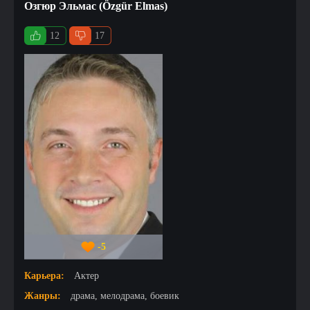
Озгюр Эльмас (Özgür Elmas)
12
17
-5
Карьера:
Актер
Жанры:
драма, мелодрама, боевик