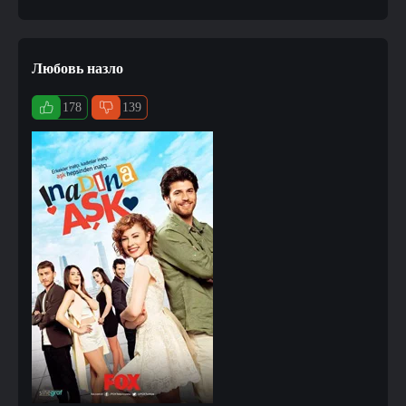
Любовь назло
178
139