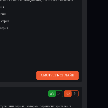
ольно хорошим разведчиком, с которым считалось...
рия
ерия
8 серия
 серия
СМОТРЕТЬ ОНЛАЙН
14
9
урецкий сериал, который переносит зрителей в