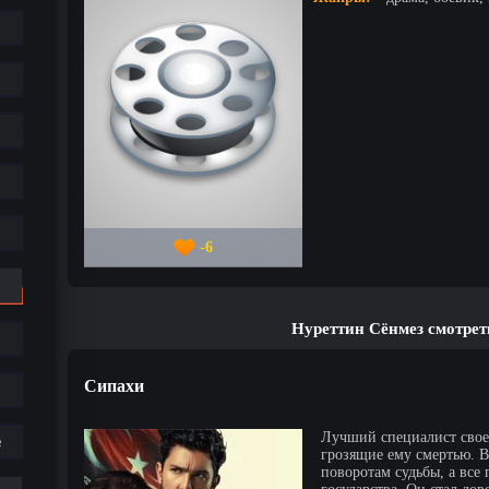
-6
Нуреттин Сёнмез смотрет
Сипахи
Лучший специалист своег
е
грозящие ему смертью. В
поворотам судьбы, а все 