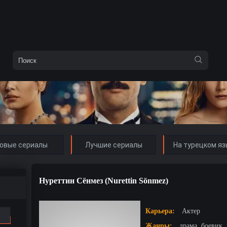
овые сериалы
Лучшие сериалы
На турецком яз
Нуреттин Сёнмез (Nurettin Sönmez)
Карьера:
Актер
Жанры:
драма, боевик,