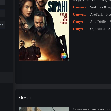
государства. Он стал дов
Озвучка:
SesDizi - 8 се
Озвучка:
AveTurk - 5 с
Озвучка:
AlisaDirilis - 
ов
Озвучка:
Оригинал - 8
Осман
Осман — впечатляющий т