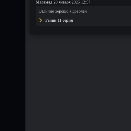
Магамад
20 января 2025 12:57:
Отлично хорошо.я доволен
Гений 11 серия