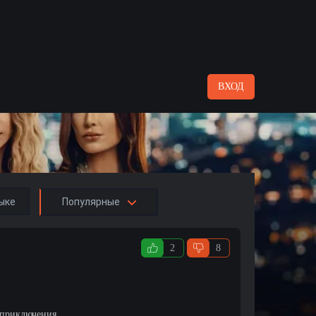
ВХОД
ыке
Популярные
2
8
 приключения