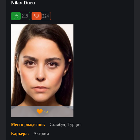
Nilay Duru
219
224
-5
Место рождения:
Стамбул, Турция
Карьера:
Актриса