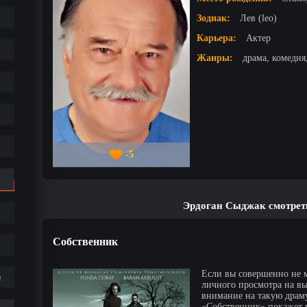
Зодиак:
Лев (leo)
Карьера:
Актер
Жанры:
драма, комедия
-5
Эрдоган Сыджак смотрет
Собственник
Если вы совершенно не м
е
личного просмотра на в
внимание на такую драму
«Собственник» покажет 