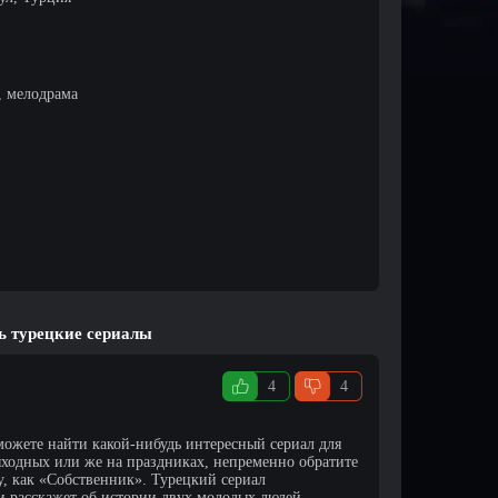
, мелодрама
ь турецкие сериалы
4
4
ожете найти какой-нибудь интересный сериал для
ыходных или же на праздниках, непременно обратите
, как «Собственник». Турецкий сериал
и расскажет об истории двух молодых людей,