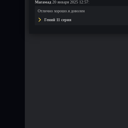
Магамад
20 января 2025 12:57:
Отлично хорошо.я доволен
Гений 11 серия