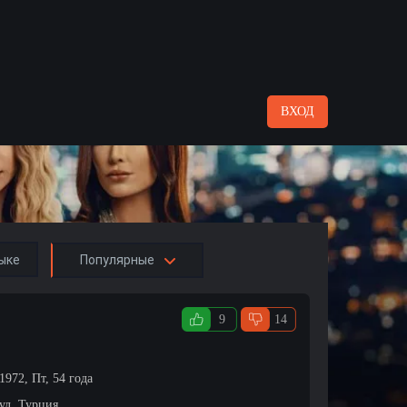
ВХОД
ыке
Популярные
9
14
1972, Пт, 54 года
ул, Турция