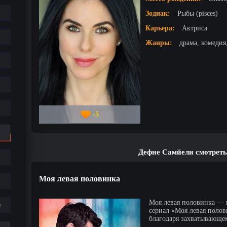
Зодиак:
Рыбы (pisces)
Карьера:
Актриса
Жанры:
драма, комедия
-5
Дефне Самйели смотреть
Моя левая половинка
Моя левая половинка — 
е
сериал «Моя левая полов
благодаря захватывающем