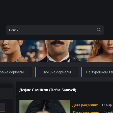
овые сериалы
Лучшие сериалы
На турецком яз
Дефне Самйели (Defne Samyeli)
Дата рождения:
17 мар 
Место рождения:
Стамб