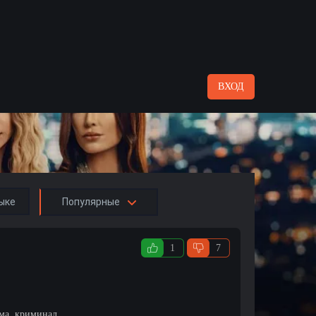
ВХОД
ыке
Популярные
1
7
ама, криминал