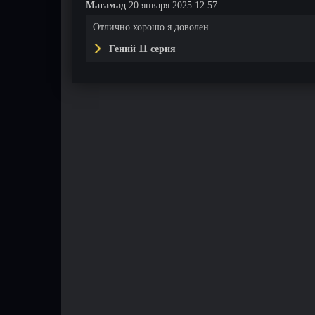
Магамад
20 января 2025 12:57:
Отлично хорошо.я доволен
Гений 11 серия