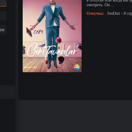
в отпуске или когда вы б
смотреть. Он...
Озвучка:
SesDizi - 8 се
ов