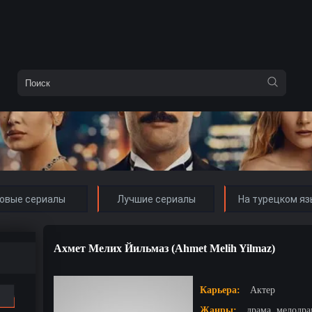
овые сериалы
Лучшие сериалы
На турецком яз
Ахмет Мелих Йильмаз (Ahmet Melih Yilmaz)
Карьера:
Актер
Жанры:
драма, мелодр