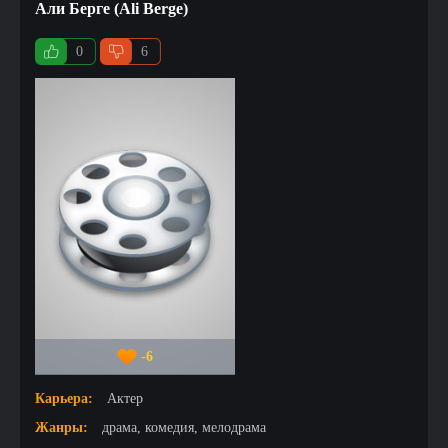
Али Берге (Ali Berge)
0
6
-6
Карьера:
Актер
Жанры:
драма, комедия, мелодрама