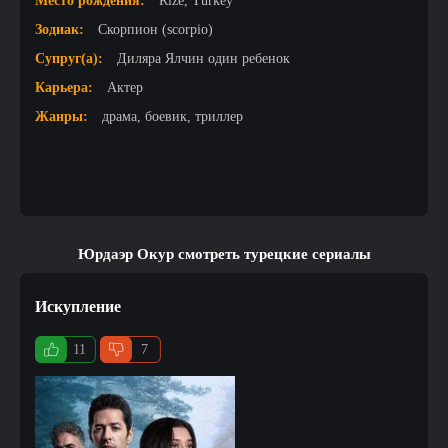
Место рождения:
Rize, Turkey
Зодиак:
Скорпион (scorpio)
Супруг(а):
Диляра Ялчин один ребенок
Карьера:
Актер
Жанры:
драма, боевик, триллер
Юрдаэр Окур смотреть турецкие сериалы
Искупление
11
7