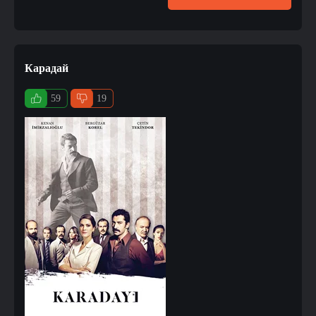
Карадай
59
19