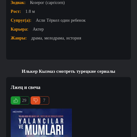
Зодиак:
Козерог (capricorn)
Рост:
1.8 м
Супруг(а):
Асли Тёркел один ребенок
Карьера:
Актер
Жанры:
драма, мелодрама, история
Илькер Кызмаз смотреть турецкие сериалы
Лжец и свеча
29
7