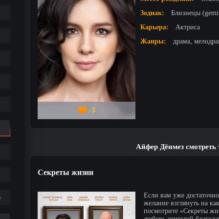
Зодиак:
Близнецы (gemi
Карьера:
Актриса
Жанры:
драма, мелодра
-5
Айфер Дёнмез смотреть
Секреты жизни
Если вам уже достаточно
е
желание взглянуть на ка
посмотрите «Секреты жиз
любовь зрителей благода