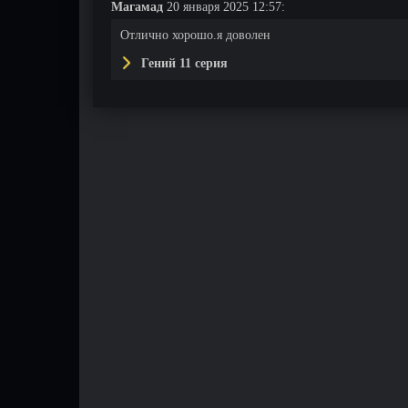
Магамад
20 января 2025 12:57:
Отлично хорошо.я доволен
Гений 11 серия