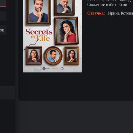
Сюжет не избит. Если...
Озвучка:
Ирина Котова 
ов