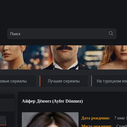
овые сериалы
Лучшие сериалы
На турецком яз
Айфер Дёнмез (Ayfer Dönmez)
Дата рождения:
7 июн 1
Место рождения:
Стамб