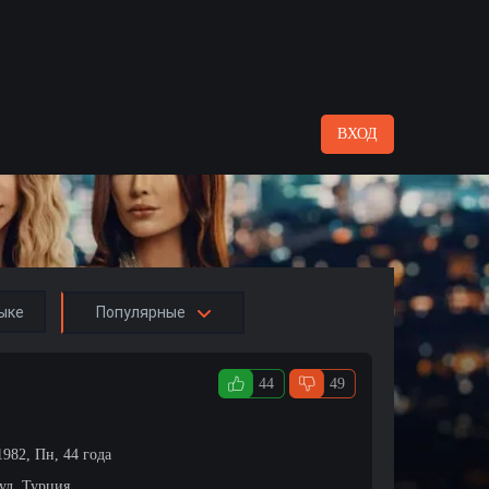
ВХОД
ыке
Популярные
44
49
982, Пн, 44 года
ул, Турция