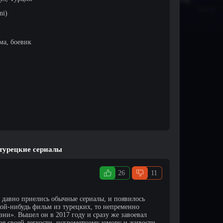
ni)
ма, боевик
 турецкие сериалы
26
11
 давно приелись обычные сериалы, и появилось
кой-нибудь фильм из турецких, то непременно
ни». Вышел он в 2017 году и сразу же завоевал
ря своей легкости, искрометному юмору и живости.