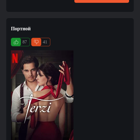
Портной
87
41