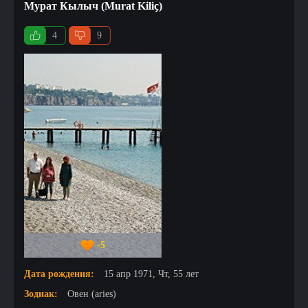
Мурат Кылыч (Murat Kiliç)
4
9
-5
Дата рождения:
15 апр 1971, Чт, 55 лет
Зодиак:
Овен (aries)