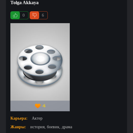
Tolga Akkaya
0
6
-6
Карьера:
Актер
Жанры:
история, боевик, драма