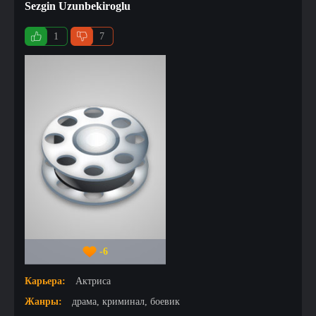
Sezgin Uzunbekiroglu
1
7
-6
Карьера:
Актриса
Жанры:
драма, криминал, боевик