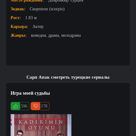
Место рождения:
Диярбакыр Турция
Зодиак:
Скорпион (scorpio)
Рост:
1.83 м
Карьера:
Актер
Жанры:
комедия, драма, мелодрама
Сарп Апак смотреть турецкие сериалы
Игра моей судьбы
596
178