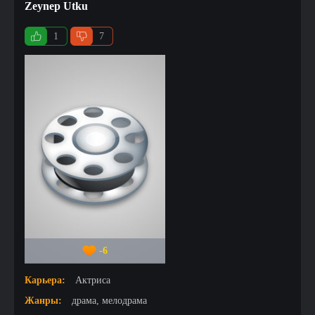
Zeynep Utku
1
7
-6
Карьера:
Актриса
Жанры:
драма, мелодрама