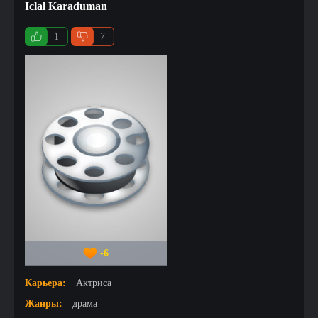
Iclal Karaduman
1
7
-6
Карьера:
Актриса
Жанры:
драма