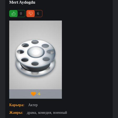
Mert Aydogdu
0
6
-6
Карьера:
Актер
Жанры:
драма, комедия, военный