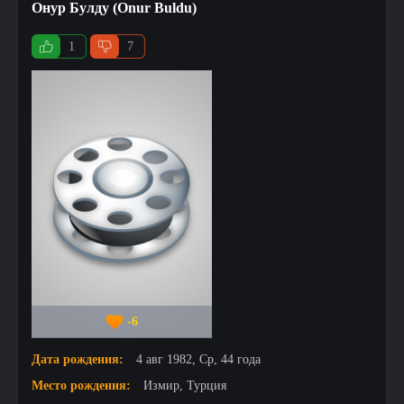
Онур Булду (Onur Buldu)
1
7
-6
Дата рождения:
4 авг 1982, Ср, 44 года
Место рождения:
Измир, Турция