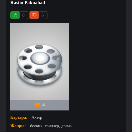
Rastin Paknahad
0
6
-6
Карьера:
Актер
Жанры:
боевик, триллер, драма