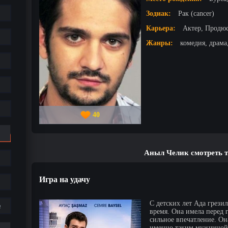
Зодиак:
Рак (cancer)
Карьера:
Актер, Продю
Жанры:
комедия, драма
40
Аныл Челик смотреть 
Игра на удачу
С детских лет Ада грези
е
время. Она имела перед 
сильное впечатление. Она
именно таким мужчиной,