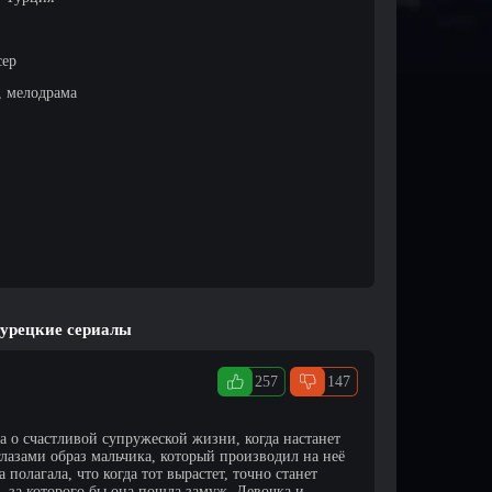
сер
, мелодрама
турецкие сериалы
257
147
ла о счастливой супружеской жизни, когда настанет
глазами образ мальчика, который производил на неё
 полагала, что когда тот вырастет, точно станет
 за которого бы она пошла замуж. Девочка и