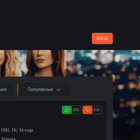
ВХОД
ыке
Популярные
496
456
1992, Пт, 34 года
, Турция