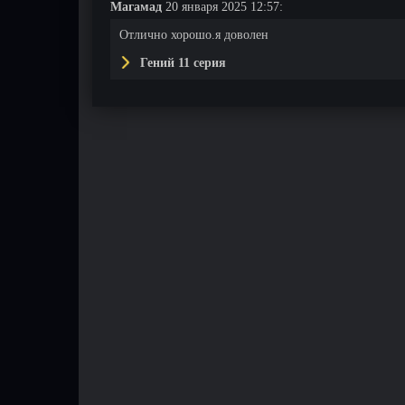
Магамад
20 января 2025 12:57:
Отлично хорошо.я доволен
Гений 11 серия