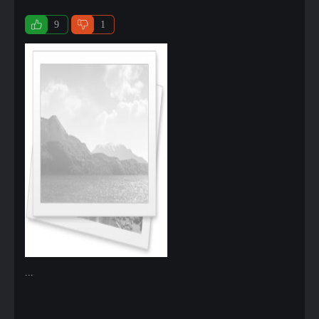
9
1
...