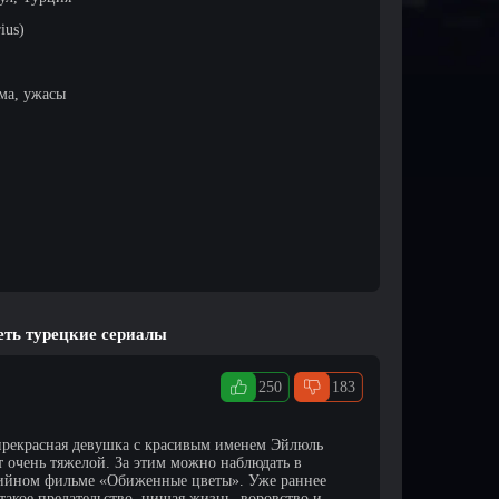
ius)
ма, ужасы
еть турецкие сериалы
250
183
 прекрасная девушка с красивым именем Эйлюль
т очень тяжелой. За этим можно наблюдать в
ийном фильме «Обиженные цветы». Уже раннее
 такое предательство, нищая жизнь, воровство и