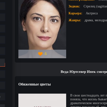
Зодиак:
Стрелец (sagittar
Карьера:
Актриса
Жанры:
драма, мелодра
-5
Веда Юртсевер Ипек смотр
Обиженные цветы
В свои шестнадцать лет
е
поняла, что жизнь бывае
драматическом многосер
детство показало ей, что