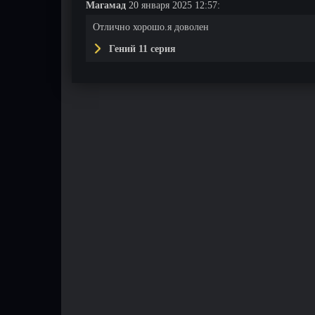
Магамад
20 января 2025 12:57:
Отлично хорошо.я доволен
Гений 11 серия