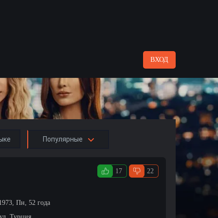
ВХОД
ыке
Популярные
17
22
1973, Пн, 52 года
ул, Турция